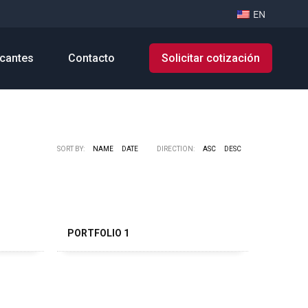
EN
cantes
Contacto
Solicitar cotización
SORT BY:
NAME
DATE
DIRECTION:
ASC
DESC
PORTFOLIO 1